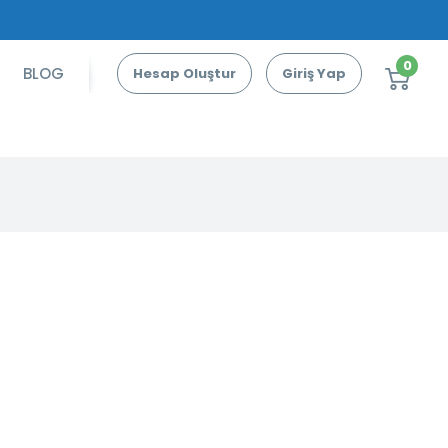
0
BLOG
Hesap Oluştur
Giriş Yap