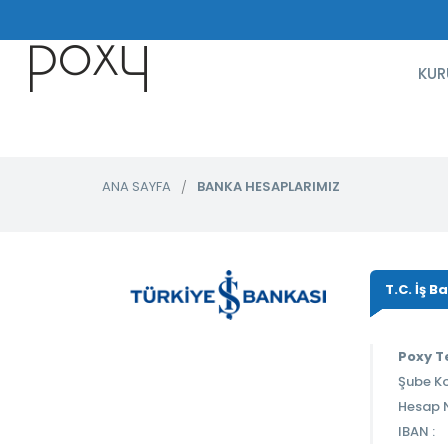
KUR
ANA SAYFA
BANKA HESAPLARIMIZ
T.C. İş B
Poxy Te
Şube Ko
Hesap N
IBAN :