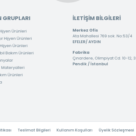
 GRUPLARI
İLETİŞİM BİLGİLERİ
Merkez Ofis
ijyen Ürünleri
Ata Mahallesi 769 sok. No:53/4
 Hijyen Ürünleri
EFELER/ AYDIN
ijyen Ürünleri
Fabrika
il Bakım Ürünleri
Çınardere, Olimpiyat Cd. 10-12, 
nyalar
Pendik / İstanbul
 Materyalleri
kım Ürünleri
a
itikası
Teslimat Bilgileri
Kullanım Koşulları
Üyelik Sözleşmesi