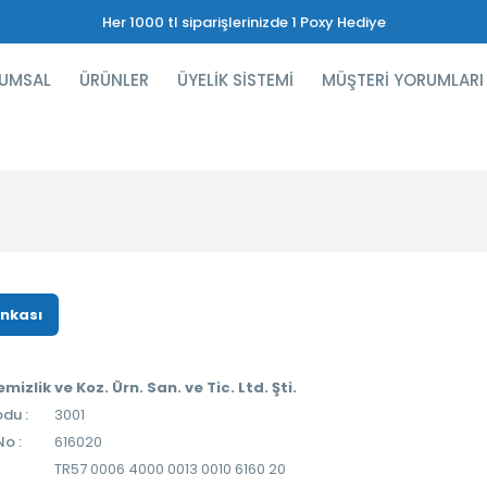
Her 1000 tl siparişlerinizde 1 Poxy Hediye
UMSAL
ÜRÜNLER
ÜYELİK SİSTEMİ
MÜŞTERİ YORUMLARI
ankası
mizlik ve Koz. Ürn. San. ve Tic. Ltd. Şti.
du :
3001
o :
616020
TR57 0006 4000 0013 0010 6160 20