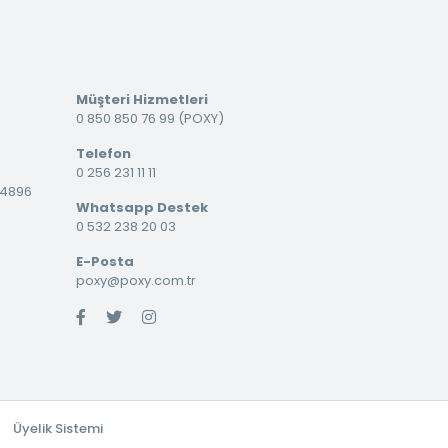
Müşteri Hizmetleri
0 850 850 76 99 (POXY)
Telefon
0 256 231 11 11
34896
Whatsapp Destek
0 532 238 20 03
E-Posta
poxy@poxy.com.tr
Üyelik Sistemi