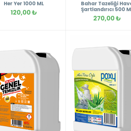
Her Yer 1000 ML
Bahar Tazeliği Hav
Şartlandırıcı 500 M
120,00 ₺
270,00 ₺