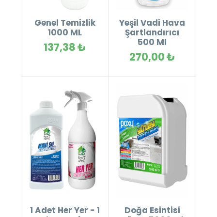
Genel Temizlik
Yeşil Vadi Hava
1000 ML
Şartlandırıcı
500 Ml
137,38 ₺
270,00 ₺
1 Adet Her Yer - 1
Doğa Esintisi