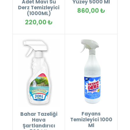
Adet Mavi Su
Yüzey 5000 Ml
Derz Temizleyici
860,00 ₺
(1000ML)
220,00 ₺
Fayans
Bahar Tazeliği
Temizleyici 1000
Hava
Ml
Şartlandırıcı