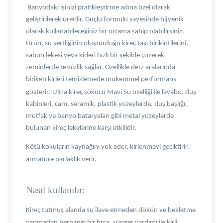
Banyodaki işinizi pratikleştirme adına özel olarak
geliştirilerek üretilir. Güçlü formülü sayesinde hijyenik
olarak kullanabileceğiniz bir ortama sahip olabilirsiniz.
Ürün, su sertliğinin oluşturduğu kireç taşı birikintilerini,
sabun lekesi veya kirleri hızlı bir şekilde çözerek
zeminlerde temizlik sağlar. Özellikle derz aralarında
biriken kirleri temizlemede mükemmel performans
gösterir.
Ultra kireç sökücü Mavi Su özelliği ile lavabo, duş
kabinleri, cam, seramik, plastik yüzeylerde, duş başlığı,
mutfak ve banyo bataryaları gibi metal yüzeylerde
bulunan kireç lekelerine karşı etkilidir.
Kötü kokuların kaynağını yok eder, kirlenmeyi geciktirir,
armatüre parlaklık verir.
Nasıl kullanılır:
Kireç tutmuş alanda su ilave etmeden dökün ve bekletme
yapmadan herhangi bir fırça, sünger yardımı ile kirli