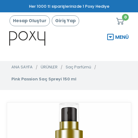
Her 1000 tl siparişlerinizde 1 Poxy Hediye
0
Hesap Oluştur
Giriş Yap
MENÜ
ANA SAYFA
ÜRÜNLER
Saç Parfümü
Pink Passion Saç Spreyi 150 ml